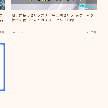
サ
厨二病系のセリフ集④｜中二病セリフ 罰ゲームや
台詞
練習に使いいただけます｜セリフ10個
フ集
2021.08.12
セリフ集
・