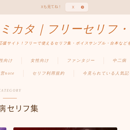
Xも見てね！
X
ミカタ｜フリーセリフ・
応援サイト！フリーで使えるセリフ集・ボイスサンプル・台本など
性向け
女性向け
ファンタジー
中二病
営note
セリフ利用規約
今見られている人気記
CATEGORY
病セリフ集