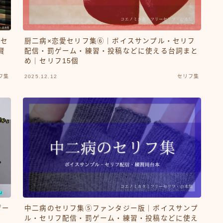
・セ
厨二病×恋愛セリフ集⑥｜ボイスサンプル・セリフ
賢
配信・罰ゲーム・練習・投稿などに使える台詞まと
め｜セリフ15個
フ集
2025.12.12
セリフ集
ゲー
中二病のセリフ集⑤ファンタジー版｜ボイスサンプ
ル・セリフ配信・罰ゲーム・練習・投稿などに使え