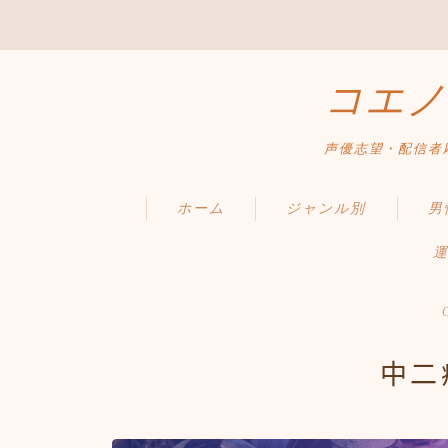
コエノ
声優志望・配信者
ホーム
ジャンル別
男
運
中二