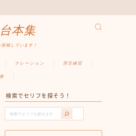
台本集
を投稿しています！
ナレーション
滑舌練習
事
検索でセリフを探そう！