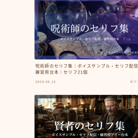
呪術師のセリフ集｜ボイスサンプル・セリフ配
練習用台本｜セリフ21個
2026.06.13
セリ