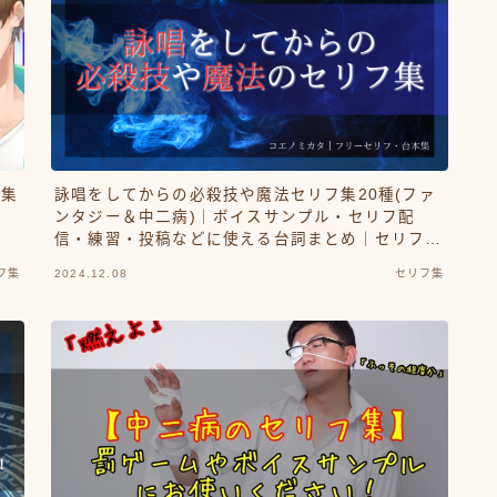
を集
詠唱をしてからの必殺技や魔法セリフ集20種(ファ
ンタジー＆中二病)｜ボイスサンプル・セリフ配
信・練習・投稿などに使える台詞まとめ｜セリフ
20個
フ集
2024.12.08
セリフ集