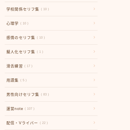
学校関係セリフ集
10
心理学
10
感情のセリフ集
10
擬人化セリフ集
1
滑舌練習
17
用語集
5
男性向けセリフ集
83
運営note
107
配信・Vライバー
22