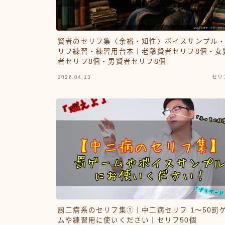
賢者のセリフ集〈余裕・知性〉ボイスサンプル
リフ練習・練習用台本｜老齢賢者セリフ8個・女
者セリフ8個・男賢者セリフ8個
2026.04.13
セリ
厨二病系のセリフ集①｜中二病セリフ 1〜50罰
ムや練習用に使いください｜セリフ50個