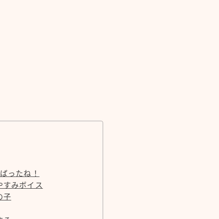
んばったね！
やすみボイス
の子