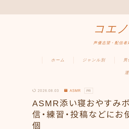
コエノ
声優志望・配信者
ホーム
ジャンル別
男
運
2026.08.03
ASMR
PR
ASMR添い寝おやすみ
信・練習・投稿などにお
個