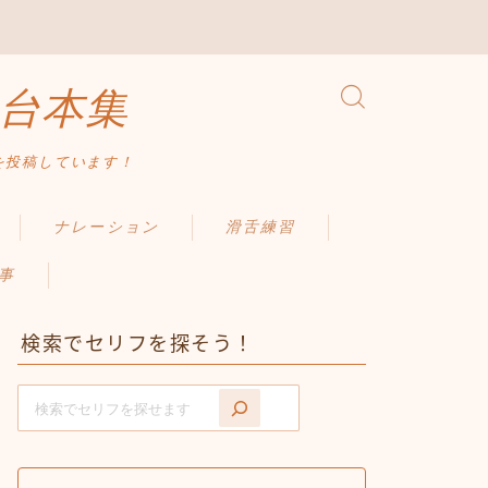
台本集
を投稿しています！
ナレーション
滑舌練習
事
検索でセリフを探そう！