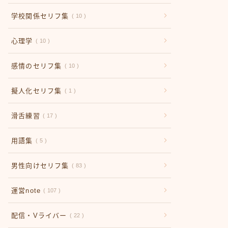
学校関係セリフ集
10
心理学
10
感情のセリフ集
10
擬人化セリフ集
1
滑舌練習
17
用語集
5
男性向けセリフ集
83
運営note
107
配信・Vライバー
22