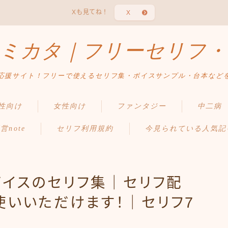
Xも見てね！
X
ミカタ｜フリーセリフ・
応援サイト！フリーで使えるセリフ集・ボイスサンプル・台本など
性向け
女性向け
ファンタジー
中二病
営note
セリフ利用規約
今見られている人気記
ボイスのセリフ集｜セリフ配
使いいただけます！｜セリフ7