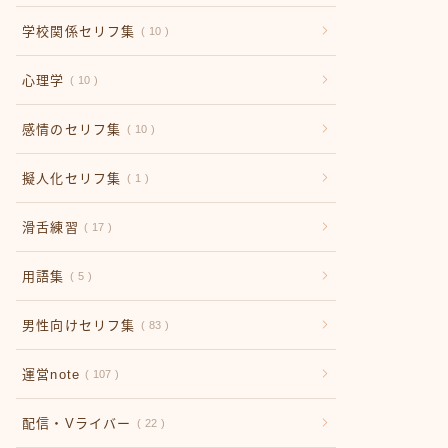
学校関係セリフ集
10
心理学
10
感情のセリフ集
10
擬人化セリフ集
1
滑舌練習
17
用語集
5
男性向けセリフ集
83
運営note
107
配信・Vライバー
22