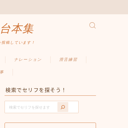
台本集
を投稿しています！
ナレーション
滑舌練習
事
検索でセリフを探そう！