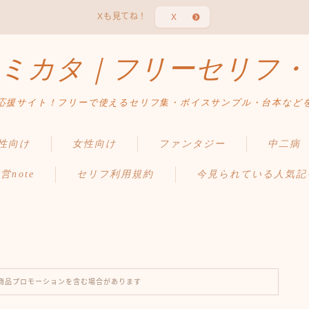
Xも見てね！
X
ミカタ｜フリーセリフ・
応援サイト！フリーで使えるセリフ集・ボイスサンプル・台本など
性向け
女性向け
ファンタジー
中二病
営note
セリフ利用規約
今見られている人気記
商品プロモーションを含む場合があります