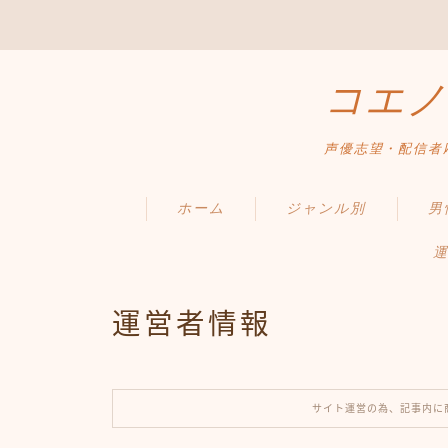
コエノ
声優志望・配信者
ホーム
ジャンル別
男
運
運営者情報
サイト運営の為、記事内に