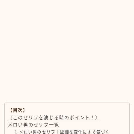
【目次】
〔このセリフを演じる時のポイント！〕
メロい男のセリフ一覧
1.メロい男のセリフ｜些細な変化にすぐ気づく