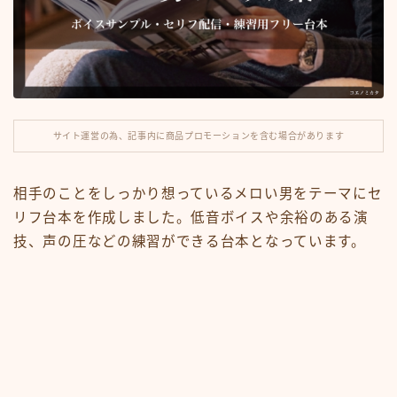
ナレーション
滑舌練習
運営note
サイト運営の為、記事内に商品プロモーションを含む場合があります
セリフ利用規約
相手のことをしっかり想っているメロい男をテーマにセ
今見られている人気記事
リフ台本を作成しました。低音ボイスや余裕のある演
技、声の圧などの練習ができる台本となっています。