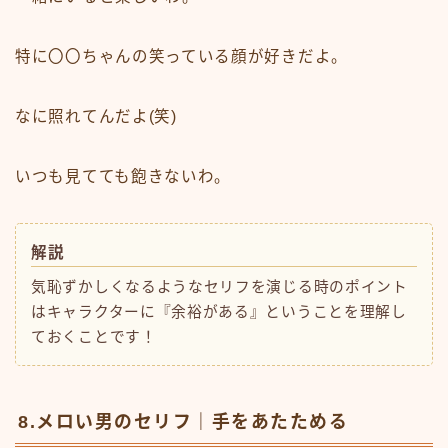
特に〇〇ちゃんの笑っている顔が好きだよ。
なに照れてんだよ(笑)
いつも見てても飽きないわ。
解説
気恥ずかしくなるようなセリフを演じる時のポイント
はキャラクターに『余裕がある』ということを理解し
ておくことです！
8.メロい男のセリフ｜手をあたためる