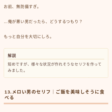
お前、無防備すぎ。
…俺が悪い男だったら、どうするつもり？
もっと自分を大切にしろ。
解説
短めですが、様々な状況が作れそうなセリフを作って
みました。
13.メロい男のセリフ｜ご飯を美味しそうに食
べる