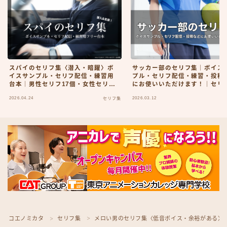
スパイのセリフ集〈潜入・暗躍〉ボ
サッカー部のセリフ集｜ボイス
イスサンプル・セリフ配信・練習用
プル・セリフ配信・練習・投稿
台本｜男性セリフ17個・女性セリフ
にお使いいただけます！｜セリフ
15個まとめ
個まとめ
2026.04.24
2026.03.12
セリフ集
コエノミカタ
セリフ集
メロい男のセリフ集〈低音ボイス・余裕がある〉
＞
＞