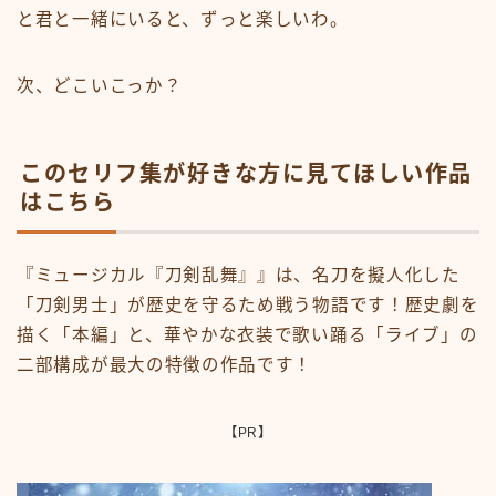
と君と一緒にいると、ずっと楽しいわ。
次、どこいこっか？
このセリフ集が好きな方に見てほしい作品
はこちら
『ミュージカル『刀剣乱舞』』は、名刀を擬人化した
「刀剣男士」が歴史を守るため戦う物語です！歴史劇を
描く「本編」と、華やかな衣装で歌い踊る「ライブ」の
二部構成が最大の特徴の作品です！
【PR】