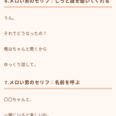
6.メロい男のセリフ｜じっと話を聞いてくれる
うん。
それでどうなったの？
俺はちゃんと聞くから
ゆっくり話して。
7.メロい男のセリフ｜名前を呼ぶ
〇〇ちゃんと、
一緒にいると楽しいわ。