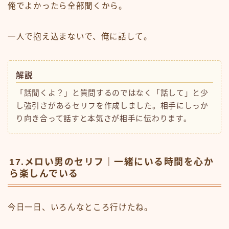
俺でよかったら全部聞くから。
一人で抱え込まないで、俺に話して。
解説
「話聞くよ？」と質問するのではなく「話して」と少
し強引さがあるセリフを作成しました。相手にしっか
り向き合って話すと本気さが相手に伝わります。
17.メロい男のセリフ｜一緒にいる時間を心か
ら楽しんでいる
今日一日、いろんなところ行けたね。