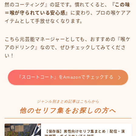
然のコーティング』の証です。慣れてくると、
『この味
＝喉が守られている安心感』
に変わり、プロの喉ケアア
イテムとして手放せなくなります。
こちら元芸能マネージャーとしても、おすすめの『喉ケ
アのドリンク』なので、ぜひチェックしてみてくださ
い！
『スロートコート』をAmazonでチェックする
ジャンル別まとめ記事はこちらから
他のセリフ集をお探しの方へ
【保存版】男性向けセリフ集まとめ｜配信・演