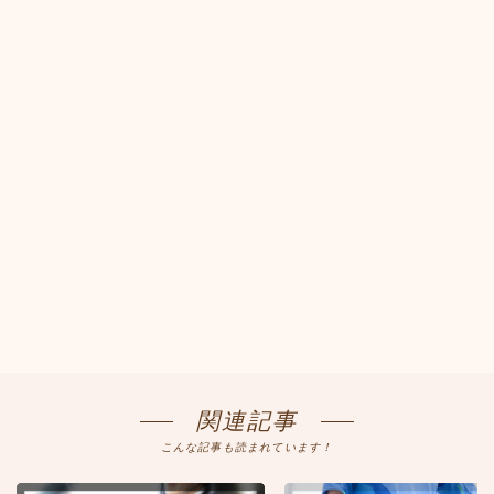
関連記事
こんな記事も読まれています！