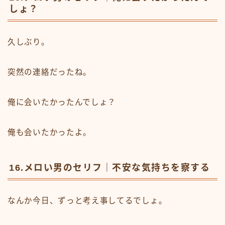
しょ？
久しぶり。
突然の連絡だったね。
俺に会いたかったんでしょ？
俺も会いたかったよ。
16.メロい男のセリフ｜不安な気持ちを察する
なんか今日、ずっと考え事してるでしょ。