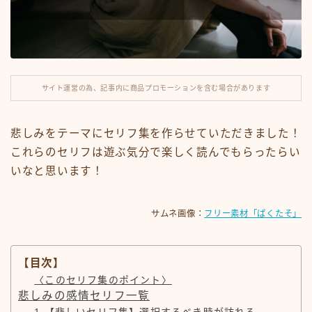
ナレーション
滑舌練習
サイト運営の為、記事内に商品プロモーションを含む場合があります
運営note
セリフ利用規約
悲しみをテーマにセリフ集を作らせていただきました！
これらのセリフは遊ぶ気分で楽しく読んでもらったらい
今見られている人気記事
いなと思います！
サムネ画像：
フリー素材「ぱくたそ」
【目次】
〈このセリフ集のポイント〉
悲しみの感情セリフ一覧