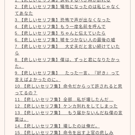
1.【悲しいセリフ集】選択するべき時が訪れる
2.【悲しいセリフ集】犠牲になったのは私じゃなく
てあなた
3.【悲しいセリフ集】恐怖で声が出なくなった
4.【悲しいセリフ集】もう一度名前を呼んで
5.【悲しいセリフ集】ちゃんと伝えていたら
6.【悲しいセリフ集】噓をつかない人の最後の嘘
7.【悲しいセリフ集】 大丈夫だと言い続けていた
ら
8.【悲しいセリフ集】僕は、ずっと君になりたかっ
た。
9.【悲しいセリフ集】 たった一言、『好き』って
言えばよかったのに。
10.【悲しいセリフ集】命令だからって許されると思
ってるの？
11.【悲しいセリフ集】全部…私が壊したんだ…
12.【悲しいセリフ集】ケンカ別れをしてしまった
13.【悲しいセリフ集】 もう届かないんだね僕の言
葉は。
14.【悲しいセリフ集】壊したのは俺だ。
15.【悲しいセリフ集】命令を出す上官の悲しみ