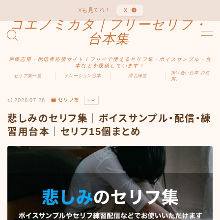
Xも見てね！
X
コエノミカタ｜フリーセリフ・
MENU
台本集
声優志望・配信者応援サイト！フリーで使えるセリフ集・ボイスサンプル・台
ホーム
本などを投稿しています！
掛け合い台本（2名
セリフ集一覧
ナレーション台本
滑舌練習
用）
ジャンル別
2026.07.28
セリフ集
PR
悲しみのセリフ集｜ボイスサンプル・配信・練
男性向け
習用台本｜セリフ15個まとめ
女性向け
ファンタジー
中二病