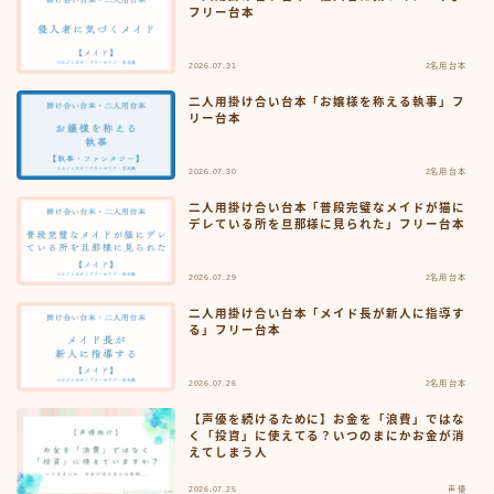
フリー台本
2026.07.31
2名用台本
二人用掛け合い台本「お嬢様を称える執事」フ
リー台本
2026.07.30
2名用台本
二人用掛け合い台本「普段完璧なメイドが猫に
デレている所を旦那様に見られた」フリー台本
2026.07.29
2名用台本
二人用掛け合い台本「メイド長が新人に指導す
る」フリー台本
2026.07.26
2名用台本
【声優を続けるために】お金を「浪費」ではな
く「投資」に使えてる？いつのまにかお金が消
えてしまう人
2026.07.25
声優