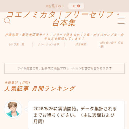
Xも見てね！
X
コエノミカタ｜フリーセリフ・
MENU
台本集
声優志望・配信者応援サイト！フリーで使えるセリフ集・ボイスサンプル・台
ホーム
本などを投稿しています！
掛け合い台本（2名
セリフ集一覧
ナレーション台本
滑舌練習
用）
ジャンル別
サイト運営の為、記事内に商品プロモーションを含む場合があります
男性向け
自動集計（月間）
女性向け
人気記事 月間ランキング
ファンタジー
2026/5/26に実装開始。データ集計される
までお待ちください。（主に週間および
中二病
月間）