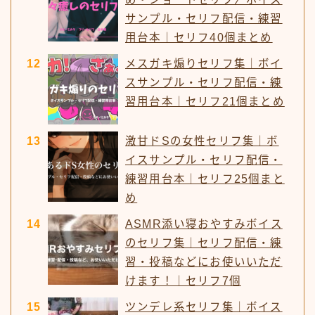
サンプル・セリフ配信・練習
用台本｜セリフ40個まとめ
メスガキ煽りセリフ集｜ボイ
スサンプル・セリフ配信・練
習用台本｜セリフ21個まとめ
激甘ドSの女性セリフ集｜ボ
イスサンプル・セリフ配信・
練習用台本｜セリフ25個まと
め
ASMR添い寝おやすみボイス
のセリフ集｜セリフ配信・練
習・投稿などにお使いいただ
けます！｜セリフ7個
ツンデレ系セリフ集｜ボイス