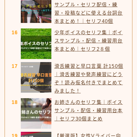
サンプル・セリフ配信・練
習・投稿などに使える台詞台
本まとめ！｜セリフ40個
少年ボイスのセリフ集｜ボイ
スサンプル・配信・練習用台
本まとめ｜セリフ2８個
滑舌練習と早口言葉 計150個
｜滑舌練習や発声練習にどう
ぞ！読み仮名付きでまとめて
みました！
お姉さんのセリフ集｜ボイス
サンプル・配信・練習用台本
｜セリフ30個まとめ
【厳選版】女性Vライバー向