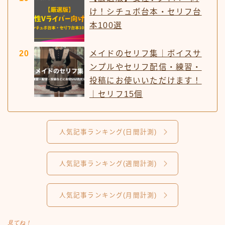
け！シチュボ台本・セリフ台
本100選
メイドのセリフ集｜ボイスサ
ンプルやセリフ配信・練習・
投稿にお使いいただけます！
｜セリフ15個
人気記事ランキング(日間計測)
人気記事ランキング(週間計測)
人気記事ランキング(月間計測)
見てね！