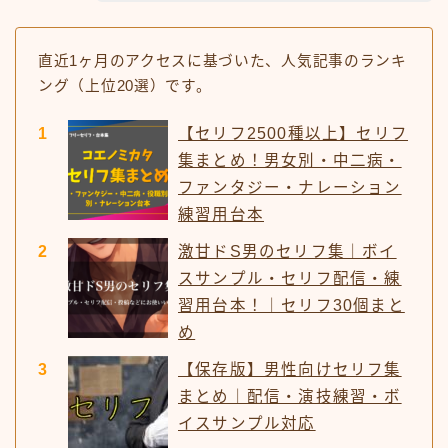
ナレーション
直近1ヶ月のアクセスに基づいた、人気記事のランキ
滑舌練習
ング（上位20選）です。
【セリフ2500種以上】セリフ
運営note
集まとめ！男女別・中二病・
ファンタジー・ナレーション
セリフ利用規約
練習用台本
今見られている人気記事
激甘ドS男のセリフ集｜ボイ
スサンプル・セリフ配信・練
習用台本！｜セリフ30個まと
め
【保存版】男性向けセリフ集
まとめ｜配信・演技練習・ボ
イスサンプル対応