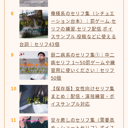
俺様系のセリフ集〈シチュエ
ーション台本〉｜罰ゲーム,セ
リフの練習,セリフ配信,ボイ
スサンプル,投稿などに使える
台詞｜セリフ43個
厨二病系のセリフ集①｜中二
病セリフ 1〜50罰ゲームや練
習用に使いください｜セリフ
50個
【保存版】女性向けセリフ集
まとめ｜配信・演技練習・ボ
イスサンプル対応
甘々癒しのセリフ集〈需要高
め・ショートセリフ〉ボイス