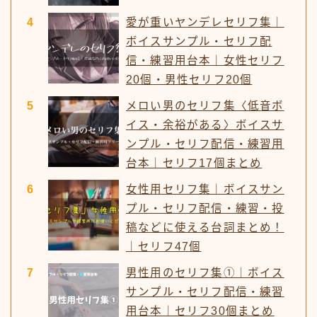
愛が重いヤンデレセリフ集｜
ボイスサンプル・セリフ配
信・練習用台本｜女性セリフ
20個・男性セリフ20個
メロい男のセリフ集〈低音ボ
イス・余裕がある〉ボイスサ
ンプル・セリフ配信・練習用
台本｜セリフ17個まとめ
女性用セリフ集｜ボイスサン
プル・セリフ配信・練習・投
稿などに使える台詞まとめ！
｜セリフ47個
男性用のセリフ集①｜ボイス
サンプル・セリフ配信・練習
用台本｜セリフ30個まとめ