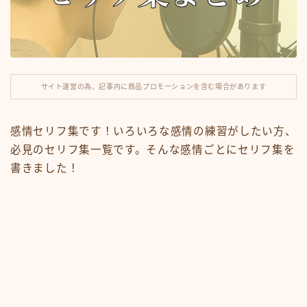
ナレーション
滑舌練習
サイト運営の為、記事内に商品プロモーションを含む場合があります
運営note
セリフ利用規約
感情セリフ集です！いろいろな感情の練習がしたい方、
必見のセリフ集一覧です。そんな感情ごとにセリフ集を
今見られている人気記事
書きました！