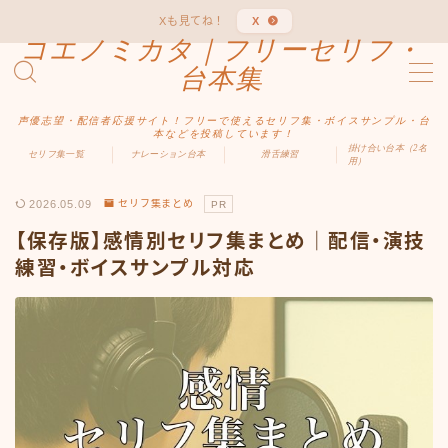
Xも見てね！
X
コエノミカタ｜フリーセリフ・
MENU
台本集
声優志望・配信者応援サイト！フリーで使えるセリフ集・ボイスサンプル・台
ホーム
本などを投稿しています！
掛け合い台本（2名
セリフ集一覧
ナレーション台本
滑舌練習
用）
ジャンル別
2026.05.09
セリフ集まとめ
PR
【保存版】感情別セリフ集まとめ｜配信・演技
男性向け
練習・ボイスサンプル対応
女性向け
ファンタジー
中二病