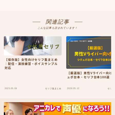
関連記事
こんな記事も読まれています！
【保存版】女性向けセリフ集まとめ
｜配信・演技練習・ボイスサンプル
対応
【厳選版】男性Vライバー向け
ュボ台本・セリフ台本100選
2025.05.08
2026.05.12
セリフ集まとめ
セリフ