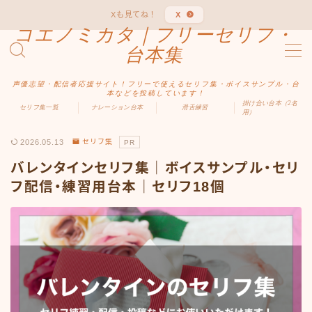
Xも見てね！
X
コエノミカタ｜フリーセリフ・
MENU
台本集
声優志望・配信者応援サイト！フリーで使えるセリフ集・ボイスサンプル・台
ホーム
本などを投稿しています！
掛け合い台本（2名
セリフ集一覧
ナレーション台本
滑舌練習
用）
ジャンル別
2026.05.13
セリフ集
PR
バレンタインセリフ集｜ボイスサンプル・セリ
男性向け
フ配信・練習用台本｜セリフ18個
女性向け
ファンタジー
中二病