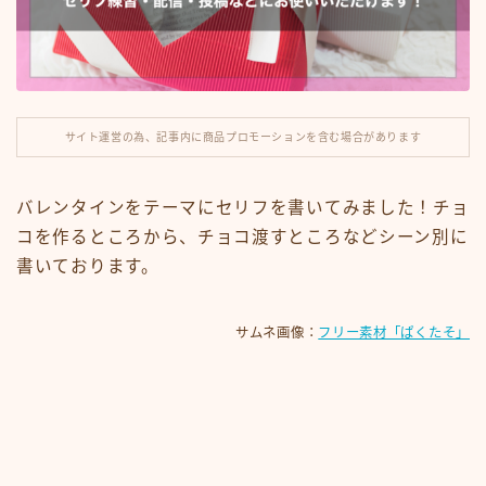
ナレーション
滑舌練習
サイト運営の為、記事内に商品プロモーションを含む場合があります
運営note
セリフ利用規約
バレンタインをテーマにセリフを書いてみました！チョ
コを作るところから、チョコ渡すところなどシーン別に
今見られている人気記事
書いております。
サムネ画像：
フリー素材「ぱくたそ」