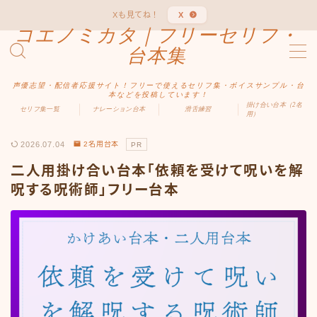
Xも見てね！
X
コエノミカタ｜フリーセリフ・
MENU
台本集
声優志望・配信者応援サイト！フリーで使えるセリフ集・ボイスサンプル・台
ホーム
本などを投稿しています！
掛け合い台本（2名
セリフ集一覧
ナレーション台本
滑舌練習
用）
ジャンル別
2026.07.04
2名用台本
PR
二人用掛け合い台本「依頼を受けて呪いを解
男性向け
呪する呪術師」フリー台本
女性向け
ファンタジー
中二病