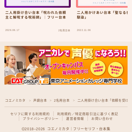
二人用掛け合い台本「呪われた依頼
二人用かけあい台本「聖なる夜
主と解呪する呪術師」｜フリー台本
馴染」
2026.06.17
2022.11.06
2名用台本
コエノミカタ
声劇台本
2名用台本
二人用掛け合い台本「依頼を受け
＞
＞
＞
Follow Me
セリフに関する利用規約
利用規約／特定商取引法に基づく表記
プライバシーポリシー
運営者情報
お問い合わせ
2018–2026 コエノミカタ｜フリーセリフ・台本集