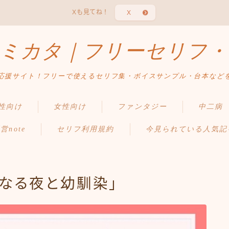
Xも見てね！
X
ミカタ｜フリーセリフ・
応援サイト！フリーで使えるセリフ集・ボイスサンプル・台本など
性向け
女性向け
ファンタジー
中二病
営note
セリフ利用規約
今見られている人気記
なる夜と幼馴染」