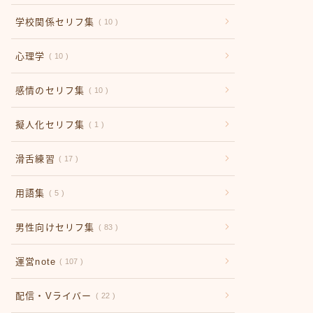
学校関係セリフ集
10
心理学
10
感情のセリフ集
10
擬人化セリフ集
1
滑舌練習
17
用語集
5
男性向けセリフ集
83
運営note
107
配信・Vライバー
22