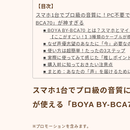
【目次】
スマホ1台でプロ級の音質に！PC不要でコ
BCA70」が神すぎる
■ BOYA BY-BCA70 とは？スマホ
【ここがすごい！】3種類のケーブルが
■ なぜ声優志望のあなたに「今」必要な
■ 使い方は超簡単！たったの3ステップ
■ 実際に使ってみて感じた「推しポイン
■ 購入前に知っておきたい注意点
■ まとめ：あなたの「声」を届けるため
スマホ1台でプロ級の音質
が使える「BOYA BY-BC
※プロモーションを含みます。