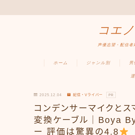
コエノ
声優志望・配信者
ホーム
ジャンル別
男
運
2025.12.04
配信・Vライバー
PR
コンデンサーマイクとス
変換ケーブル｜Boya B
ー 評価は驚異の4.8