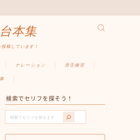
台本集
を投稿しています！
ナレーション
滑舌練習
事
検索でセリフを探そう！