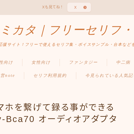
Xも見てね！
X
ミカタ｜フリーセリフ・
応援サイト！フリーで使えるセリフ集・ボイスサンプル・台本など
性向け
女性向け
ファンタジー
中二病
営note
セリフ利用規約
今見られている人気記
マホを繋げて録る事ができる
y-Bca70 オーディオアダプタ