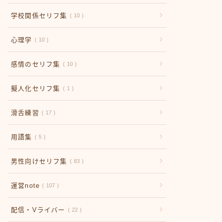
学校関係セリフ集
10
心理学
10
感情のセリフ集
10
擬人化セリフ集
1
滑舌練習
17
用語集
5
男性向けセリフ集
83
運営note
107
配信・Vライバー
22