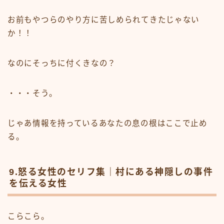
お前もやつらのやり方に苦しめられてきたじゃない
か！！
なのにそっちに付くきなの？
・・・そう。
じゃあ情報を持っているあなたの息の根はここで止め
る。
9.怒る女性のセリフ集｜村にある神隠しの事件
を伝える女性
こらこら。