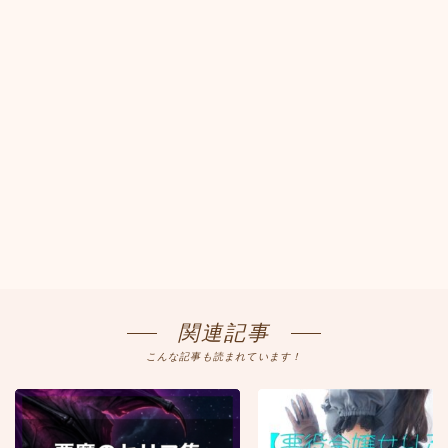
関連記事
こんな記事も読まれています！