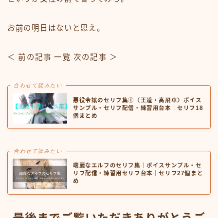
お前の明日はないと思え。
＜ 前の記事
一覧
次の記事 ＞
合わせて読みたい
悪役令嬢のセリフ集①〈王道・高飛車〉ボイス
サンプル・セリフ配信・練習用台本｜セリフ18
個まとめ
合わせて読みたい
端麗なエルフのセリフ集｜ボイスサンプル・セ
リフ配信・練習用セリフ台本｜セリフ27個まと
め