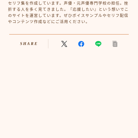
セリフ集を作成しています。声優・元声優専門学校の担任。挫
折する人を多く見てきました。『応援したい』という想いでこ
のサイトを運営しています。ぜひボイスサンプルやセリフ配信
やコンテンツ作成などにご活用ください。
SHARE