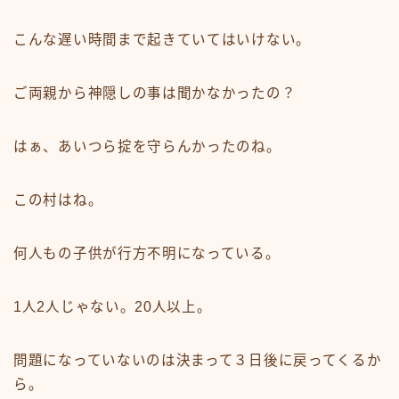
こんな遅い時間まで起きていてはいけない。
ご両親から神隠しの事は聞かなかったの？
はぁ、あいつら掟を守らんかったのね。
この村はね。
何人もの子供が行方不明になっている。
1人2人じゃない。20人以上。
問題になっていないのは決まって３日後に戻ってくるか
ら。