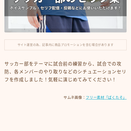
ナレーション
滑舌練習
運営note
サイト運営の為、記事内に商品プロモーションを含む場合があります
セリフ利用規約
サッカー部をテーマに試合前の練習から、試合での攻
今見られている人気記事
防、各メンバーのやり取りなどのシチュエーションセリ
フを作成しました！気軽に演じめてみてください！
サムネ画像：
フリー素材「ぱくたそ」