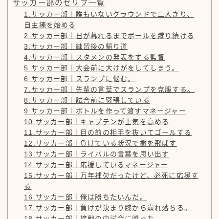
サッカー部のセリフ一覧
1.サッカー部｜誰もいないグラウンドで二人きり、
自主練を始める
2.サッカー部｜日が暮れるまでボールを蹴り続ける
3.サッカー部｜練習後の帰り道
4.サッカー部｜スタメンの発表をする監督
5.サッカー部｜大会前に大けがをしてしまう。
6.サッカー部｜スランプに悩む。
7.サッカー部｜先輩の言葉でスランプを克服する。
8.サッカー部｜試合前に緊張している
9.サッカー部｜ボトルを作って渡すマネージャー
10.サッカー部｜キャプテンが士気を高める
11.サッカー部｜目の前の相手を抜いてゴールする
12.サッカー部｜負けている状況で檄を飛ばす
13.サッカー部｜ライバルの言葉を思い出す
14.サッカー部｜応援しているマネージャー
15.サッカー部｜万年補欠だったけど、必死に応援す
る
16.サッカー部｜俺は勝ちたいんだ。
17.サッカー部｜負けが決まり膝から崩れ落ちる。
18.サッカー部｜接戦の中試合に勝った