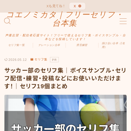
Xも見てね！
X
コエノミカタ｜フリーセリフ・
MENU
台本集
声優志望・配信者応援サイト！フリーで使えるセリフ集・ボイスサンプル・台
ホーム
本などを投稿しています！
掛け合い台本（2名
セリフ集一覧
ナレーション台本
滑舌練習
用）
ジャンル別
2026.05.12
セリフ集
PR
サッカー部のセリフ集｜ボイスサンプル・セリ
男性向け
フ配信・練習・投稿などにお使いいただけま
す！｜セリフ19個まとめ
女性向け
ファンタジー
中二病