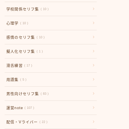
学校関係セリフ集
10
心理学
10
感情のセリフ集
10
擬人化セリフ集
1
滑舌練習
17
用語集
5
男性向けセリフ集
83
運営note
107
配信・Vライバー
22