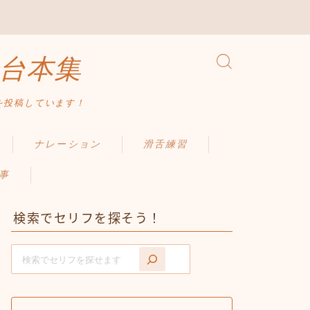
台本集
を投稿しています！
ナレーション
滑舌練習
事
検索でセリフを探そう！