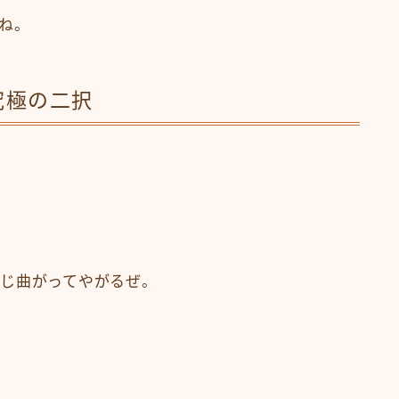
ね。
究極の二択
じ曲がってやがるぜ。