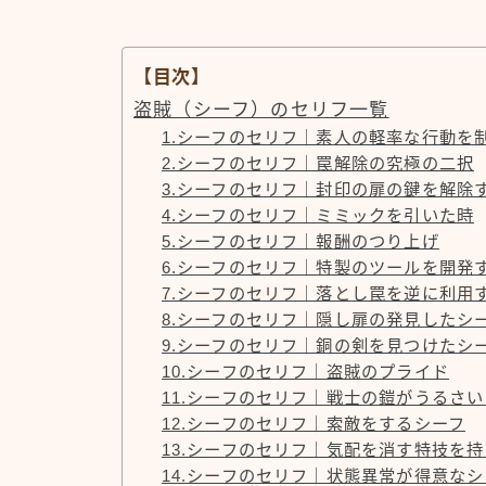
【目次】
盗賊（シーフ）のセリフ一覧
1.シーフのセリフ｜素人の軽率な行動を
2.シーフのセリフ｜罠解除の究極の二択
3.シーフのセリフ｜封印の扉の鍵を解除
4.シーフのセリフ｜ミミックを引いた時
5.シーフのセリフ｜報酬のつり上げ
6.シーフのセリフ｜特製のツールを開発
7.シーフのセリフ｜落とし罠を逆に利用
8.シーフのセリフ｜隠し扉の発見したシ
9.シーフのセリフ｜銅の剣を見つけたシ
10.シーフのセリフ｜盗賊のプライド
11.シーフのセリフ｜戦士の鎧がうるさ
12.シーフのセリフ｜索敵をするシーフ
13.シーフのセリフ｜気配を消す特技を
14.シーフのセリフ｜状態異常が得意なシ