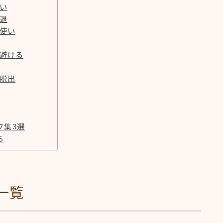
い
退
法使い
を避ける
の脱出
フ集3選
ら
一覧