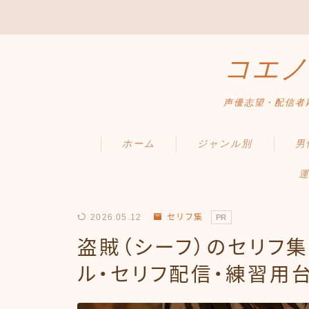
コエノ
声優志望・配信者
ホーム
ジャンル別
男
運
2026.05.12
セリフ集
PR
盗賊（シーフ）のセリフ
ル・セリフ配信・練習用