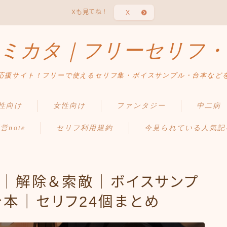
Xも見てね！
X
ミカタ｜フリーセリフ・
応援サイト！フリーで使えるセリフ集・ボイスサンプル・台本など
性向け
女性向け
ファンタジー
中二病
営note
セリフ利用規約
今見られている人気記
集｜解除＆索敵｜ボイスサンプ
台本｜セリフ24個まとめ