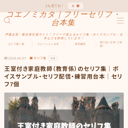
Xも見てね！
X
コエノミカタ｜フリーセリフ・
MENU
台本集
声優志望・配信者応援サイト！フリーで使えるセリフ集・ボイスサンプル・台
ホーム
本などを投稿しています！
掛け合い台本（2名
セリフ集一覧
ナレーション台本
滑舌練習
用）
ジャンル別
2026.06.07
セリフ集
PR
王室付き家庭教師（教育係）のセリフ集｜ボ
男性向け
イスサンプル・セリフ配信・練習用台本｜セリ
フ7個
女性向け
ファンタジー
中二病