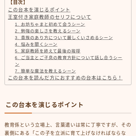
【目次】
この台本を演じるポイント
王室付き家庭教師のセリフについて
1. お坊ちゃまと初めて会うシーン
2. 勉強の楽しさを教えるシーン
3. 貴族のあり方について厳しくいさめるシーン
4. 悩みを聞くシーン
5. 家庭教師を終えて最後の挨拶
6. ご当主とご子息の教育方針について話し合うシー
ン
7. 簡単な魔法を教えるシーン
この台本を読んだ方におすすめの台本はこちら！
この台本を演じるポイント
教育係という立場上、言葉遣いは常に丁寧ですが、その
裏側にある「この子を立派に育て上げなければならな