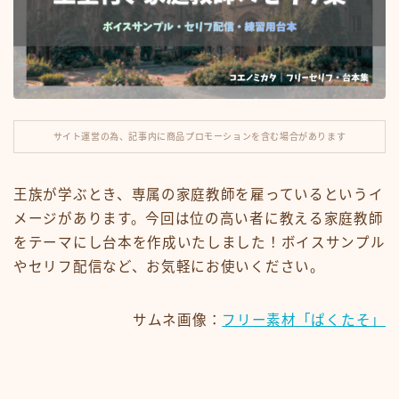
ナレーション
滑舌練習
運営note
サイト運営の為、記事内に商品プロモーションを含む場合があります
セリフ利用規約
王族が学ぶとき、専属の家庭教師を雇っているというイ
今見られている人気記事
メージがあります。今回は位の高い者に教える家庭教師
をテーマにし台本を作成いたしました！ボイスサンプル
やセリフ配信など、お気軽にお使いください。
サムネ画像：
フリー素材「ぱくたそ」