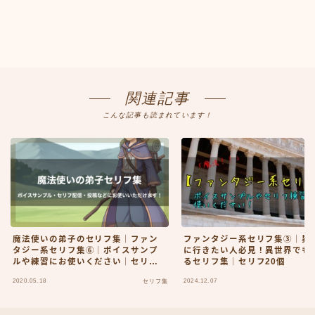
関連記事
こんな記事も読まれています！
魔法使いの弟子のセリフ集｜ファン
ファンタジー系セリフ集③｜異
タジー系セリフ集⑥｜ボイスサンプ
に行きたい人必見！異世界でも
ルや練習にお使いください｜セリフ9
るセリフ集｜セリフ20個
個
2020.05.18
2024.12.07
セリフ集