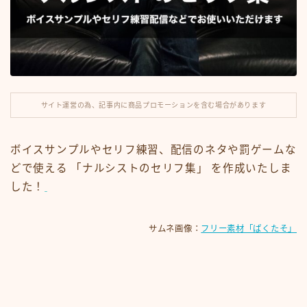
ナレーション
滑舌練習
運営note
サイト運営の為、記事内に商品プロモーションを含む場合があります
セリフ利用規約
ボイスサンプルやセリフ練習、配信のネタや罰ゲームな
今見られている人気記事
どで使える 「ナルシストのセリフ集」 を作成いたしま
した！
サムネ画像：
フリー素材「ぱくたそ」