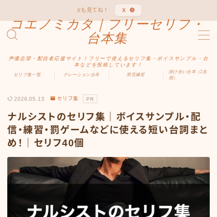
Xも見てね！
X
コエノミカタ｜フリーセリフ・
MENU
台本集
声優志望・配信者応援サイト！フリーで使えるセリフ集・ボイスサンプル・台
ホーム
本などを投稿しています！
掛け合い台本（2名
セリフ集一覧
ナレーション台本
滑舌練習
用）
ジャンル別
2026.05.13
セリフ集
PR
ナルシストのセリフ集｜ボイスサンプル・配
男性向け
信・練習・罰ゲームなどに使える短い台詞まと
め！｜セリフ40個
女性向け
ファンタジー
中二病