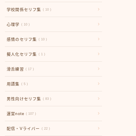
学校関係セリフ集
10
心理学
10
感情のセリフ集
10
擬人化セリフ集
1
滑舌練習
17
用語集
5
男性向けセリフ集
83
運営note
107
配信・Vライバー
22