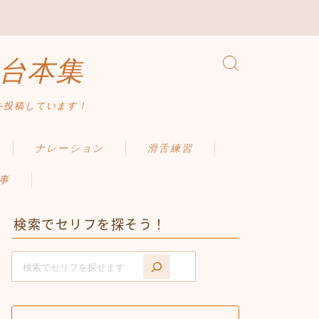
台本集
を投稿しています！
ナレーション
滑舌練習
事
検索でセリフを探そう！