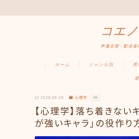
コエノ
声優志望・配信者
ホーム
ジャンル別
男
運
2026.05.29
心理学
PR
【心理学】落ち着きない
が強いキャラ」の役作り