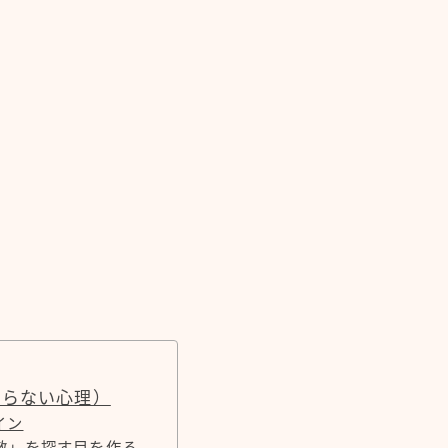
まらない心理）
イン
敵」を探す目を作る