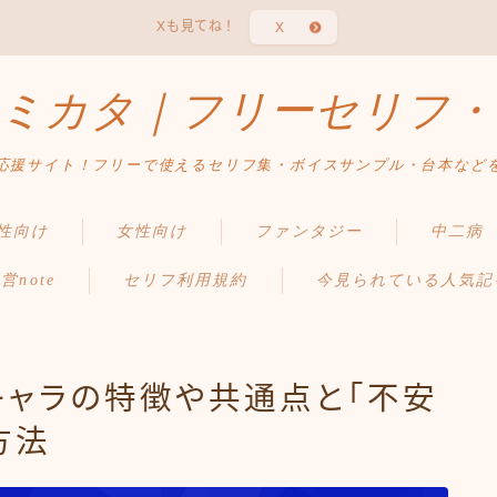
Xも見てね！
X
ミカタ｜フリーセリフ・
応援サイト！フリーで使えるセリフ集・ボイスサンプル・台本など
性向け
女性向け
ファンタジー
中二病
営note
セリフ利用規約
今見られている人気記
キャラの特徴や共通点と「不安
方法