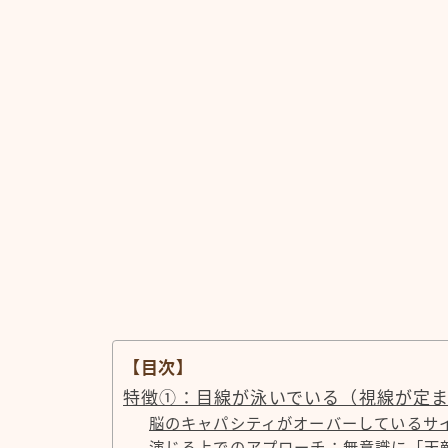
【目次】
特徴①：目線が泳いでいる（視線が定
脳のキャパシティがオーバーしているサ
演じる上でのアプローチ：無意識に「天