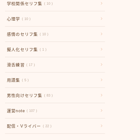
学校関係セリフ集
10
心理学
10
感情のセリフ集
10
擬人化セリフ集
1
滑舌練習
17
用語集
5
男性向けセリフ集
83
運営note
107
配信・Vライバー
22