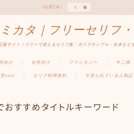
Xも見てね！
X
ミカタ｜フリーセリフ・
応援サイト！フリーで使えるセリフ集・ボイスサンプル・台本など
性向け
女性向け
ファンタジー
中二病
営note
セリフ利用規約
今見られている人気記
でおすすめタイトルキーワード