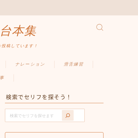
台本集
を投稿しています！
ナレーション
滑舌練習
事
検索でセリフを探そう！