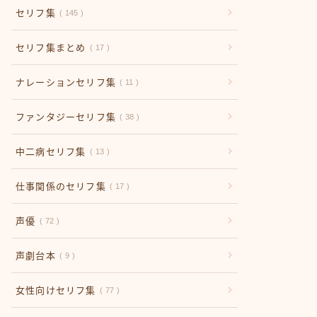
セリフ集
145
セリフ集まとめ
17
ナレーションセリフ集
11
ファンタジーセリフ集
38
中二病セリフ集
13
仕事関係のセリフ集
17
声優
72
声劇台本
9
女性向けセリフ集
77