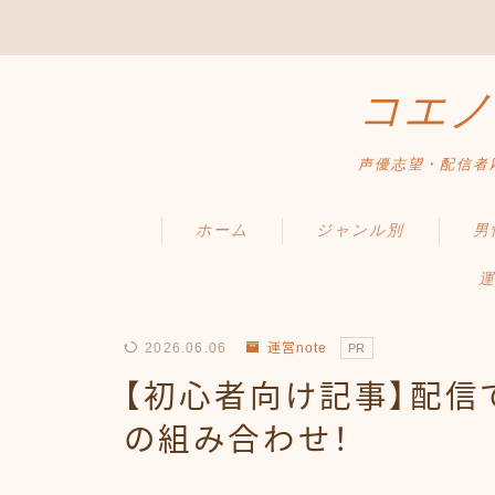
コエノ
声優志望・配信者
ホーム
ジャンル別
男
運
2026.06.06
運営note
PR
【初心者向け記事】配信
の組み合わせ！