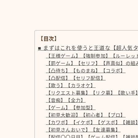
【目次】
■ まずはこれを使うと王道な【超人気
【王様ゲーム】【強制参加】【ルーレッ
【罰ゲーム】【セリフ】【声真似】の組
【凸待ち】【ものまね】【コラボ】
【凸配信】【セリフ配信】
【歌う】【カラオケ】
【リクエスト募集】【リク募】【歌い手
【音痴】【全力】
【ゲーム】【参加型】
【初見大歓迎】【初心者】【プロ】
【カワボ】【イケボ】【ゲスボ】【雑談
【初見さんおいで】【友達募集】
【配信〇〇日目】【ゲーム配信】【雑談