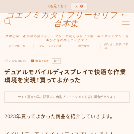
Xも見てね！
X
コエノミカタ｜フリーセリフ・
MENU
台本集
声優志望・配信者応援サイト！フリーで使えるセリフ集・ボイスサンプル・台
ホーム
本などを投稿しています！
掛け合い台本（2名
セリフ集一覧
ナレーション台本
滑舌練習
用）
ジャンル別
2026.06.06
運営note
PR
デュアルモバイルディスプレイで快適な作業
男性向け
環境を実現！買ってよかった
女性向け
サイト運営の為、記事内に商品プロモーションを含む場合があります
ファンタジー
2023年買ってよかった商品を紹介していきます。
中二病