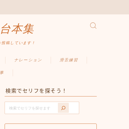
台本集
を投稿しています！
ナレーション
滑舌練習
事
検索でセリフを探そう！