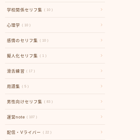
学校関係セリフ集
10
心理学
10
感情のセリフ集
10
擬人化セリフ集
1
滑舌練習
17
用語集
5
男性向けセリフ集
83
運営note
107
配信・Vライバー
22