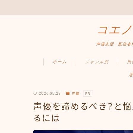
コエノ
声優志望・配信者
ホーム
ジャンル別
男
運
2026.05.23
声優
PR
声優を諦めるべき？と
るには