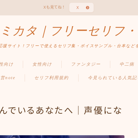
Xも見てね！
X
ミカタ｜フリーセリフ・
応援サイト！フリーで使えるセリフ集・ボイスサンプル・台本など
性向け
女性向け
ファンタジー
中二病
営note
セリフ利用規約
今見られている人気記
悩んでいるあなたへ｜声優にな