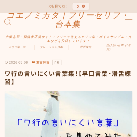
Xも見てね！
X
コエノミカタ｜フリーセリフ・
MENU
台本集
声優志望・配信者応援サイト！フリーで使えるセリフ集・ボイスサンプル・台
ホーム
本などを投稿しています！
掛け合い台本（2名
セリフ集一覧
ナレーション台本
滑舌練習
用）
ジャンル別
2026.05.09
滑舌練習
PR
ワ行の言いにくい言葉集！【早口言葉・滑舌練
男性向け
習】
女性向け
ファンタジー
中二病