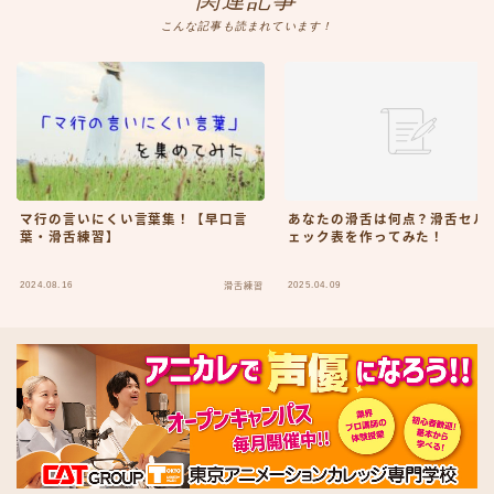
こんな記事も読まれています！
マ行の言いにくい言葉集！【早口言
あなたの滑舌は何点？滑舌セル
葉・滑舌練習】
ェック表を作ってみた！
2024.08.16
2025.04.09
滑舌練習