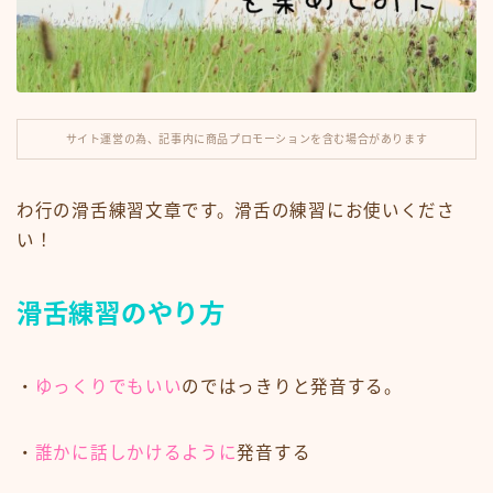
ナレーション
滑舌練習
サイト運営の為、記事内に商品プロモーションを含む場合があります
運営note
セリフ利用規約
わ行の滑舌練習文章です。滑舌の練習にお使いくださ
い！
今見られている人気記事
滑舌練習のやり方
・
ゆっくりでもいい
のではっきりと発音する。
・
誰かに話しかけるように
発音する