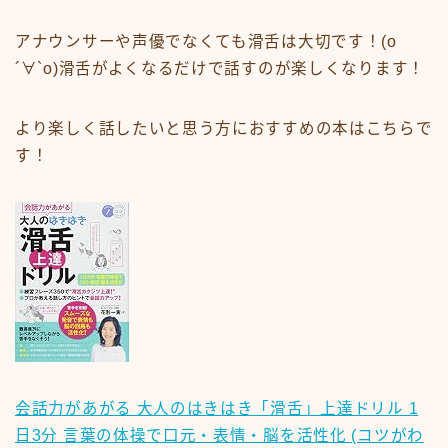
アナウンサーや声優でなくても滑舌は大切です！(о
´∀`о)滑舌がよくなるだけで話すのが楽しくなります！
より楽しく話したいと思う方におすすめの本はこちらで
す！
会話力があがる 大人のはきはき「滑舌」上達ドリル 1
日3分 言葉の体操で口元・表情・脳を活性化 (コツがわ